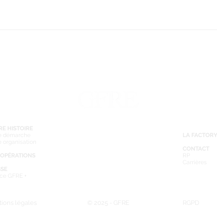
E HISTOIRE
e démarche
LA FACTOR
e organisation
CONTACT
 OPÉRATIONS
RP
Carrières
SSE
ce GFRE +
ions légales
© 2025 - GFRE
RGPD